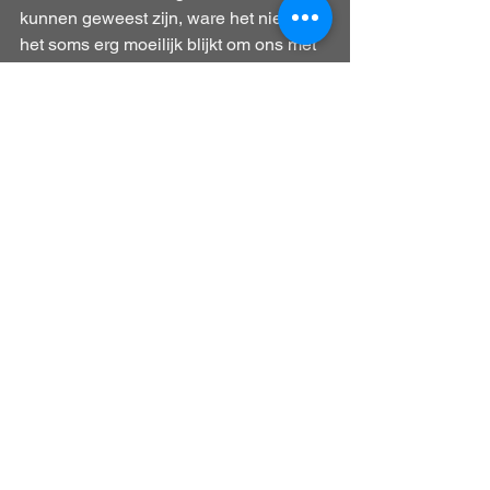
kunnen geweest zijn, ware het niet dat 
het soms erg moeilijk blijkt om ons met 
z’n allen op dezelfde tijd op dezelfde 
plaats aanwezig te laten zijn.
Op 04.06.2016 had het Walburgfestival 
in Hamont-Achel de première van onze 
nieuwe show. Het enthousiaste publiek 
nam onze zenuwen al snel weg, en de 
regen hield niemand tegen om er een 
feest van te maken.
Daarmee is de kop eraf! Laat die 
(festival)zomer maar komen!
Bewaren
Bewaren