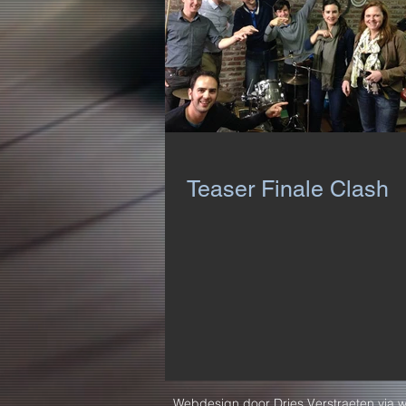
Teaser Finale Clash
Webdesign door Dries Verstraeten via
w