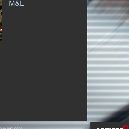
M&L
ww.wix.com
.