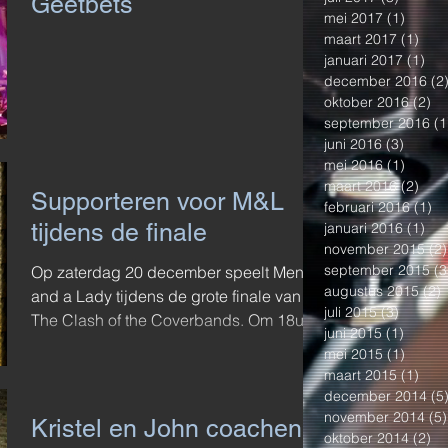
Geetbets
mei 2017
(1)
1 post
maart 2017
(1)
1 po
januari 2017
(1)
1 p
december 2016
(2
oktober 2016
(2)
2 
september 2016
(1
juni 2016
(3)
3 post
mei 2016
(1)
1 post
maart 2016
(2)
2 po
Supporteren voor M&L
februari 2016
(1)
1 
tijdens de finale
januari 2016
(1)
1 p
november 2015
(2)
september 2015
(3
Op zaterdag 20 december speelt Men
augustus 2015
(2)
2
and a Lady tijdens de grote finale van
juli 2015
(3)
3 posts
The Clash of the Coverbands. Om 18u
juni 2015
(1)
1 post
vertrekt onze supportersbus...
mei 2015
(1)
1 post
maart 2015
(1)
1 po
december 2014
(5
november 2014
(5)
Kristel en John coachen
oktober 2014
(2)
2 