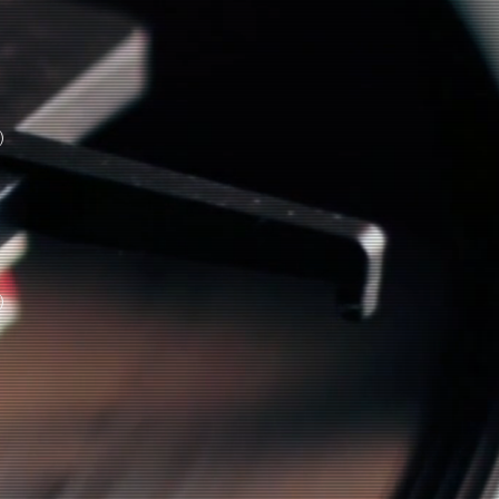
st
ost
)
2 posts
posts
)
1 post
s
sts
post
ost
2 posts
)
3 posts
 posts
st
)
5 posts
5 posts
posts