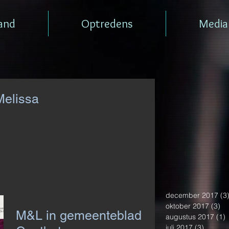
and
Optredens
Media
Melissa
december 2017
(3
oktober 2017
(3)
3 
M&L in gemeenteblad
augustus 2017
(1)
1
juli 2017
(3)
3 posts