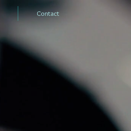
Contact
)
3 posts
posts
 post