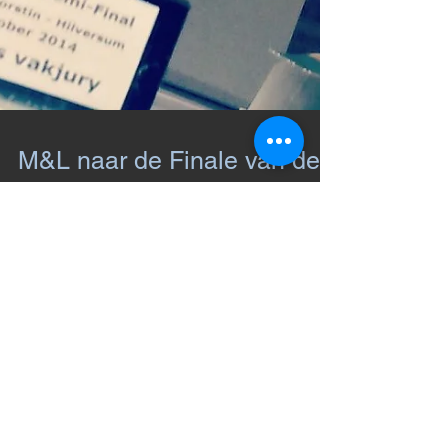
M&L naar de Finale van de
Clash
Zaterdagavond 18 oktober sleepte M&L een
finaleplaats in de wacht. Na het optreden in
Hilversum werden we beloond met een
nominatie door...